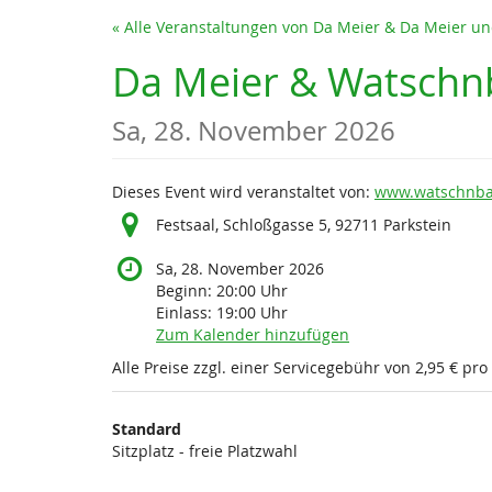
Zum
« Alle Veranstaltungen von Da Meier & Da Meier 
Haupt-
Inhalt
Da Meier & Watschnb
springen
Sa, 28. November 2026
Dieses Event wird veranstaltet von:
www.watschnb
Festsaal, Schloßgasse 5, 92711 Parkstein
Sa, 28. November 2026
Beginn:
20:00
Uhr
Einlass:
19:00
Uhr
Zum Kalender hinzufügen
Alle Preise zzgl. einer Servicegebühr von 2,95 € pro
Produkte
Standard
Unkategorisierte
Sitzplatz - freie Platzwahl
Produkte