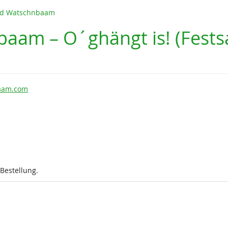
und Watschnbaam
aam – O´ghängt is! (Festsa
aam.com
 Bestellung.