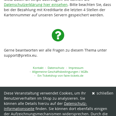
Datenschutzerklärung hier einsehen
. Bitte beachten Sie, dass
bei der Bezahlung mit Kreditkarte die letzten 4 Stellen der
Kartennummer auf unseren Servern gespeichert werden.
Gerne beantworten wir alle Fragen zu diesem Thema unter
support@pretix.eu.
Kontakt
Datenschutz
Impressum
Allgemeine Geschäftsbedingungen / AGBs
Ein Ticketshop von faire-tickets.de
Diese Veranstaltung verwendet Cookies, um Ihr
schließen
Benutzerverhalten im Shop zu analysieren. Sie
können alle Details hierzu auf der
Datenschutz-
Informationsseite
finden. Sie können dort ebenfalls einigen
der Aufzeichnungsmechanismen widersprechen. Durch die