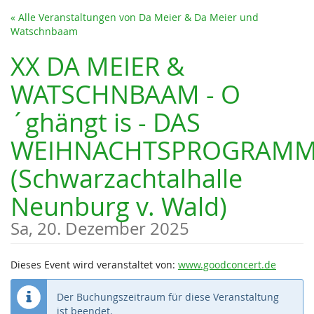
Zum
« Alle Veranstaltungen von Da Meier & Da Meier und
Haupt-
Watschnbaam
Inhalt
springen
XX DA MEIER &
WATSCHNBAAM - O
´ghängt is - DAS
WEIHNACHTSPROGRAM
(Schwarzachtalhalle
Neunburg v. Wald)
Sa, 20. Dezember 2025
Dieses Event wird veranstaltet von:
www.goodconcert.de
Der Buchungszeitraum für diese Veranstaltung
ist beendet.